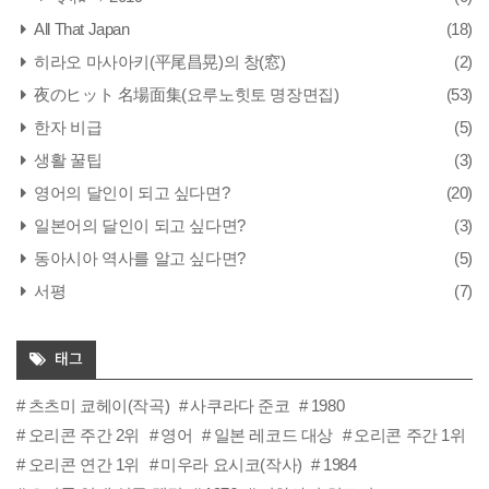
All That Japan
(18)
히라오 마사아키(平尾昌晃)의 창(窓)
(2)
夜のヒット 名場面集(요루노힛토 명장면집)
(53)
한자 비급
(5)
생활 꿀팁
(3)
영어의 달인이 되고 싶다면?
(20)
일본어의 달인이 되고 싶다면?
(3)
동아시아 역사를 알고 싶다면?
(5)
서평
(7)
태그
츠츠미 쿄헤이(작곡)
사쿠라다 준코
1980
오리콘 주간 2위
영어
일본 레코드 대상
오리콘 주간 1위
오리콘 연간 1위
미우라 요시코(작사)
1984