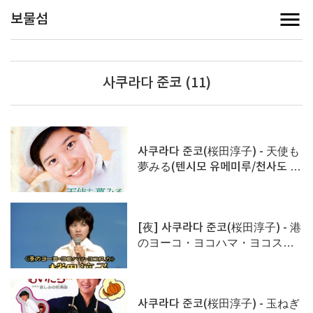
보물섬
사쿠라다 준코 (11)
사쿠라다 준코(桜田淳子) - 天使も
夢みる(텐시모 유메미루/천사도 꿈
을 꿔요)
[夜] 사쿠라다 준코(桜田淳子) - 港
のヨーコ・ヨコハマ・ヨコスカ
(항구의 요코, 요코하마, 요코스카)
사쿠라다 준코(桜田淳子) - 玉ねぎ