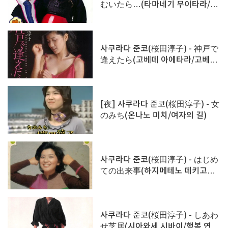
むいたら…(타마네기 무이타라/양
파를 깎으면)
사쿠라다 준코(桜田淳子) - 神戸で
逢えたら(고베데 아에타라/고베에
서 만날 수 있다면)
[夜] 사쿠라다 준코(桜田淳子) - 女
のみち(온나노 미치/여자의 길)
사쿠라다 준코(桜田淳子) - はじめ
ての出来事(하지메테노 데키고토/
처음 생긴 일)
사쿠라다 준코(桜田淳子) - しあわ
せ芝居(시아와세 시바이/행복 연