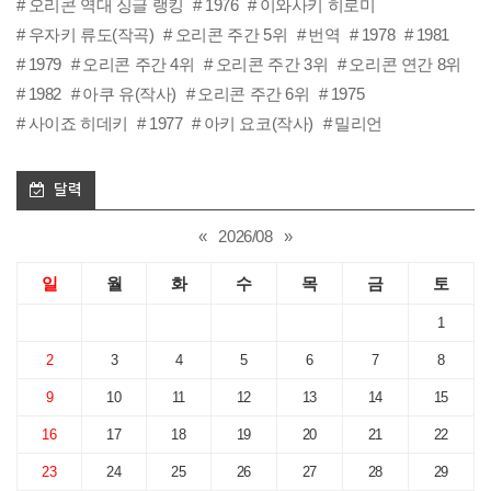
오리콘 역대 싱글 랭킹
1976
이와사키 히로미
우자키 류도(작곡)
오리콘 주간 5위
번역
1978
1981
1979
오리콘 주간 4위
오리콘 주간 3위
오리콘 연간 8위
1982
아쿠 유(작사)
오리콘 주간 6위
1975
사이죠 히데키
1977
아키 요코(작사)
밀리언
달력
«
2026/08
»
일
월
화
수
목
금
토
1
2
3
4
5
6
7
8
9
10
11
12
13
14
15
16
17
18
19
20
21
22
23
24
25
26
27
28
29